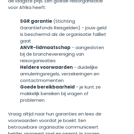
de laagste prijs. Een goede reisorganisatie
voor Afrika heeft:
SGR garantie
(Stichting
Garantiefonds Reisgelden) - jouw geld
is beschermd als de organisatie failliet
gaat
ANVR-lidmaatschap
- aangesloten
bij de branchevereniging van
reisorganisaties
Heldere voorwaarden
- duidelijke
annuleringsregels, verzekeringen en
contactmomenten
Goede bereikbaarheid
- je kunt ze
makkelijk bereiken bij vragen of
problemen
Vraag altijd naar hun garanties en lees de
voorwaarden voordat je boekt. Een
betrouwbare organisatie communiceert
helder, reageert snel en neemt je zorgen