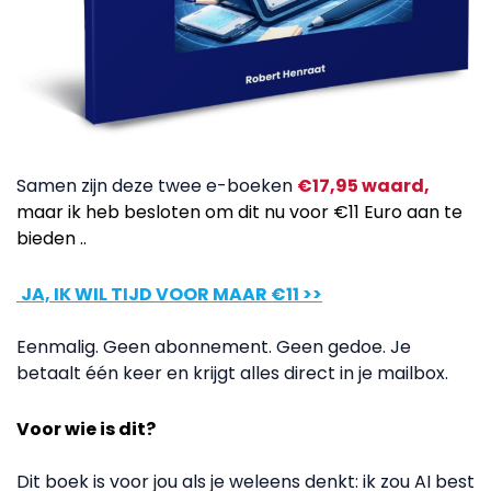
Samen zijn deze twee e-boeken
€17,95 waard,
maar ik heb besloten om dit nu voor €11 Euro aan te
bieden ..
JA, IK WIL TIJD VOOR MAAR €11 >>
Eenmalig. Geen abonnement. Geen gedoe. Je
betaalt één keer en krijgt alles direct in je mailbox.
Voor wie is dit?
Dit boek is voor jou als je weleens denkt: ik zou AI best